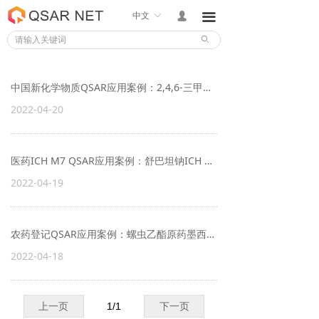
中文
ꀅ
넙
끀
ꄙ
中国新化学物质QSAR应用案例：2,4,6-三甲基苯甲酰氯新化学物质注册
2022-04-20
医药ICH M7 QSAR应用案例：舒巴坦钠ICH M7诱变性评估
2022-04-19
农药登记QSAR应用案例：螺虫乙酯原药墨西哥登记
2022-04-18
上一页
1
/
1
下一页