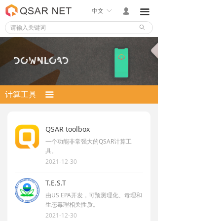
中文
ꀅ
넙
끀
ꄙ
计算工具
끀
QSAR toolbox
一个功能非常强大的QSAR计算工
具。
2021-12-30
T.E.S.T
由US EPA开发，可预测理化、毒理和
生态毒理相关性质。
2021-12-30