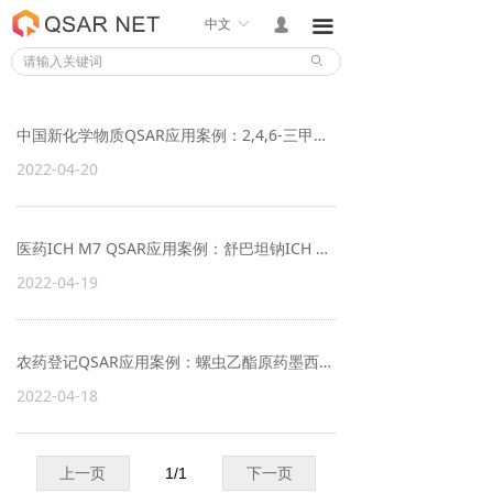
中文
ꀅ
넙
끀
ꄙ
中国新化学物质QSAR应用案例：2,4,6-三甲基苯甲酰氯新化学物质注册
2022-04-20
医药ICH M7 QSAR应用案例：舒巴坦钠ICH M7诱变性评估
2022-04-19
农药登记QSAR应用案例：螺虫乙酯原药墨西哥登记
2022-04-18
上一页
1
/
1
下一页