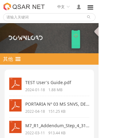
中文
ꀅ
넙
끀
ꄙ
其他
끀
TEST User's Guide.pdf
2024-01-18
1.88 MB
PORTARIA Nº 03 MS SNVS, DE 16 DE JANEIRO DE 1992.pdf
2022-04-18
151.25 KB
M7_R1_Addendum_Step_4_31Mar2017.pdf
2022-03-11
913.44 KB