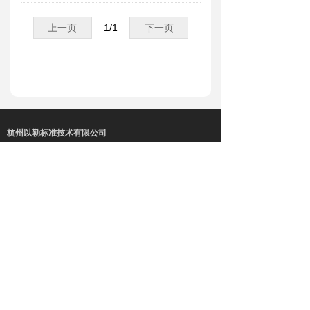
上一页
1
/
1
下一页
杭州以勒标准技术有限公司
电话：13735538347
邮箱：infor@jirehstandard.com
地址：杭州市莫干山路18号蓝天商
务中心1502室
关注公众号
小liu说QSAR
版权所有© QSAR China计算毒理服务平台
浙ICP备17039657号-1