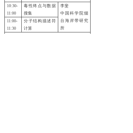
10
:
3
0-
毒性终点与数据
李斐
1
1
:
0
0
搜集
中国科学院烟
台海岸带研究
11:0
0-
分子结构描述符
所
1
1
:
3
0
计算
午休
唐伟豪
13:00-
构建
QSAR模型的
广东省科学院
14:00
算法介绍与选择
生态环境与土
壤研究所
14
:
0
0-
评价
QSAR模型的
1
4
:
3
0
预测效果
王雅
北京科技大学
14
:
3
0-
表征
QSAR模型的
1
5
:
0
0
应用域
15
:
0
0-
茶歇
15:
2
0
1
5
:2
0-
图神经网络建模
王浩博
1
6:0
0
方法及案例实践
大连理工大学