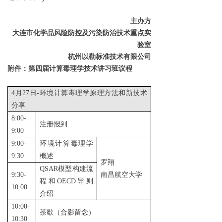
主办方
大连市化学品风险防控及污染防治技术重点实
验室
杭州以勒标准技术有限公司
附件：第四届计算毒理学技术讲习班议程
4月27日-环境计算毒理学原理方法和新技术
分享
8:00-
注册报到
9:00
9:
00-
环境计算毒理学
9:3
0
概述
罗翔
QSAR模型构建流
9:30-
南昌航空大学
程和OECD导则
10:00
介绍
1
0
:0
0-
茶歇（合影留念）
1
0:3
0