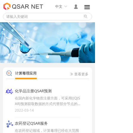
中文
ꀅ
넙
끀
ꄙ
计算毒理应用
查看更多
ꅀ
化学品注册QSAR预测
在国内新化学物质注册方面，可采用((Q)S
AR)预测获取数据的方式代替部分节点的
动物试验，还可借用该工具预测物质的理
2022-03-14
化性质、环境行为参数和毒理学参数等，
设计出更为合理的试验方案。
农药登记QSAR服务
在农药登记领域，计算毒理已经在大范围