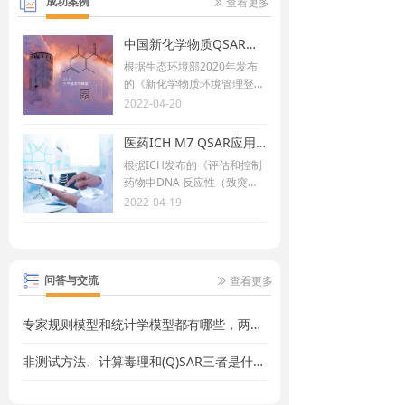
查看更多
成功案例
ꅀ
中国新化学物质QSAR应用案例：2,4,6-三甲基苯甲酰氯新化学物质注册
根据生态环境部2020年发布
的《新化学物质环境管理登记
指南》，不在《中国现有化学
2022-04-20
物质名录》中的新化学物质
（豁免及不适应物质除外）在
医药ICH M7 QSAR应用案例：舒巴坦钠ICH M7诱变性评估
中国境内生产或进口之前需要
根据ICH发布的《评估和控制
先进行备案（≤1 t）或者登记
药物中DNA 反应性（致突
（>1 t），其中>10 t的需要进
变）杂质以限制潜在的致癌风
2022-04-19
行常规登记。
险》指南，为了限制潜在的遗
传毒性杂质及其致癌风险，需
要对药物中的杂质进行鉴别、
分类、限定并进行控制。遗传
查看更多
问答与交流
ꅀ
毒性杂质的鉴别可通过数据库
和文献检索致癌性和遗传毒性
数据(致突变性)(CPDB，IRI
专家规则模型和统计学模型都有哪些，两者有什么区别呢？
S，NTP，ECHA等)或使用(定
量)结构活性关系(QSAR)进行
非测试方法、计算毒理和(Q)SAR三者是什么关系，有什么区别呢？
预测。使用QSAR方法预测细
菌突变试验（AMES）的结果