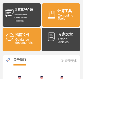
来进行毒性评估时需采用两种
预测方法：一个方法基于专家
计算毒理介绍
规则（expert rule-base
计算工具
d），另一个方法基于统计学
Introduction to
Computing
Computational
Tools
(statistical-based)。如果两
Toxicology
种模型结果一致则认为结果可
靠，如果结果不一致则需要提
专家文章
供支持数据进行专家分析。
指南文件
Expert
Guidance
Articles
documengts
关于我们
查看更多
ꅀ
作为全国领先的计算毒理技术服务平台，我们致力